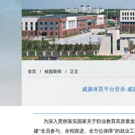
首页
/
校园新闻
/ 正文
威廉体育平台登录-威
为深入贯彻落实国家关于职业教育高质量发
建“全员参与、全程跟进、全方位保障”的就业