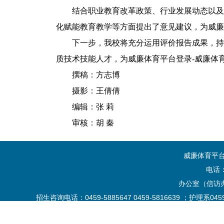
结合职业教育改革政策、行业发展动态以及
化赋能教育教学等方面提出了意见建议，为威廉
下一步，我校将充分运用评价报告成果，持
质技术技能人才，为威廉体育平台登录-威廉体育
撰稿：方志博
摄影：王倩倩
编辑：张 莉
审核：胡 秦
威廉体育平台
电话：0
办公室（信访办）
招生咨询电话：0459-5885647 0459-5816639 ；护理系04
ICP备案