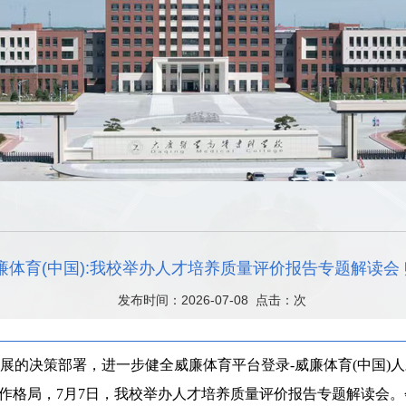
廉体育(中国):我校举办人才培养质量评价报告专题解读会
发布时间：2026-07-08 点击：次
展的决策部署，进一步健全威廉体育平台登录-威廉体育(中国)
工作格局，7月7日，我校举办人才培养质量评价报告专题解读会