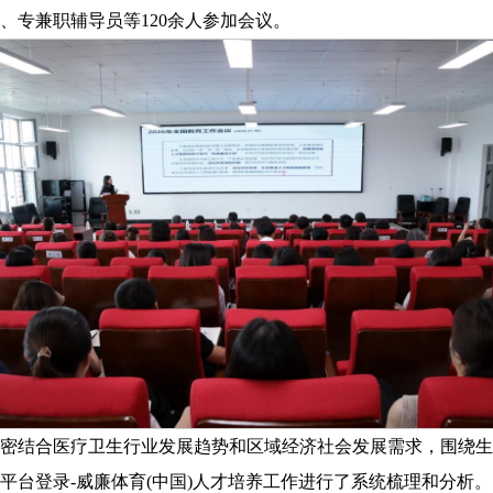
、专兼职辅导员等120余人参加会议。
密结合医疗卫生行业发展趋势和区域经济社会发展需求，围绕生
平台登录-威廉体育(中国)人才培养工作进行了系统梳理和分析。