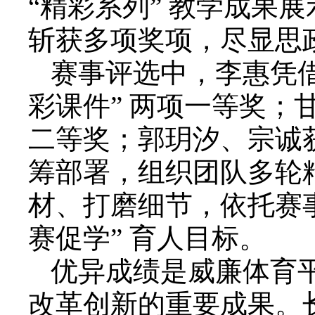
“精彩系列” 教学成果
斩获多项奖项，尽显思
赛事评选中，李惠凭借
彩课件” 两项一等奖；
二等奖；郭玥汐、宗诚获
筹部署，组织团队多轮
材、打磨细节，依托赛
赛促学” 育人目标。
优异成绩是威廉体育平
改革创新的重要成果。