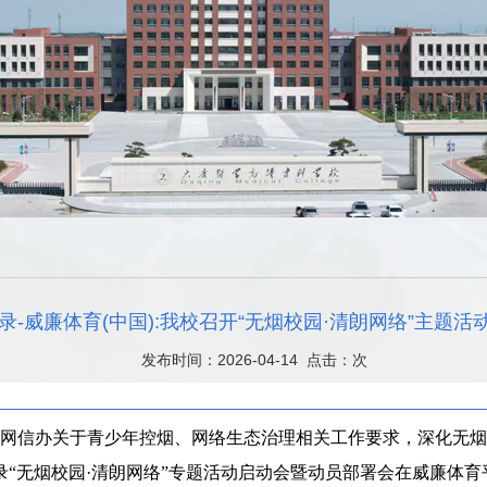
录-威廉体育(中国):我校召开“无烟校园·清朗网络”主题
发布时间：2026-04-14 点击：次
网信办关于青少年控烟、网络生态治理相关工作要求，深化无烟威
录“无烟校园·清朗网络”专题活动启动会暨动员部署会在威廉体育