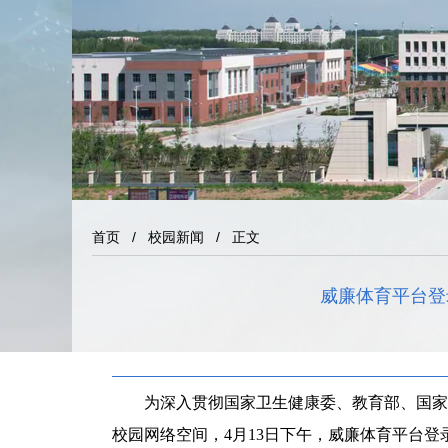
首页
/
校园新闻
/ 正文
威廉体育平台登
为深入贯彻国家卫生健康委、教育部、国家
校园网络空间，4月13日下午，威廉体育平台登