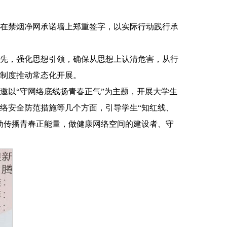
在禁烟净网承诺墙上郑重签字，以实际行动践行承
先，强化思想引领，确保从思想上认清危害，从行
制度推动常态化开展。
邀以“守网络底线扬青春正气”为主题，开展大学生
络安全防范措施等几个方面，引导学生“知红线、
动传播青春正能量，做健康网络空间的建设者、守