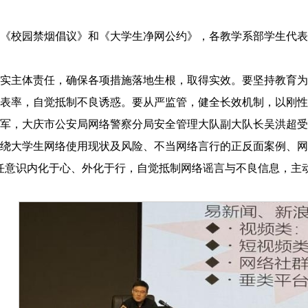
《校园禁烟倡议》和《大学生净网公约》，各教学系部学生代表
实主体责任，确保各项措施落地生根，取得实效。要坚持教育为
表率，自觉抵制不良诱惑。要从严监管，健全长效机制，以刚性
军，大庆市公安局网络警察分局安全管理大队副大队长吴洪超受
绕大学生网络使用现状及风险、不当网络言行的正反面案例、网
任意识内化于心、外化于行，自觉抵制网络谣言与不良信息，主