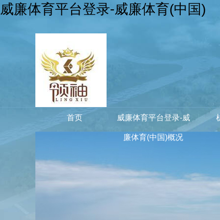
威廉体育平台登录-威廉体育(中国)
首页
威廉体育平台登录-威
廉体育(中国)概况