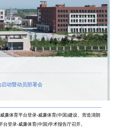
活动启动暨动员部署会
廉体育平台登录-威廉体育(中国)建设、营造清朗
平台登录-威廉体育(中国)学术报告厅召开。