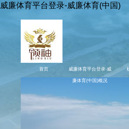
威廉体育平台登录-威廉体育(中国)
首页
威廉体育平台登录-威
廉体育(中国)概况