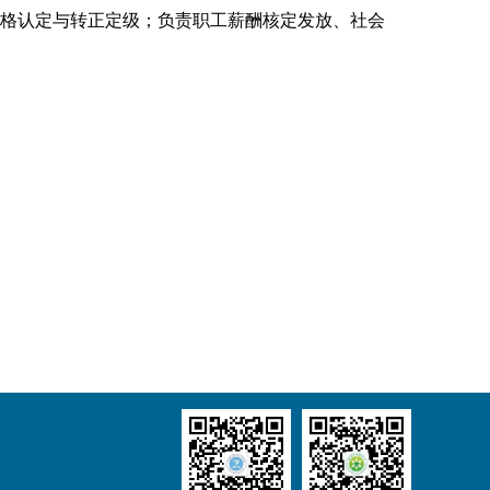
格认定与转正定级；负责职工薪酬核定发放、社会