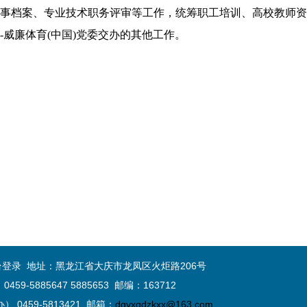
事档案、专业技术职务评审等工作，统筹职工培训、高校教师资
威廉体育(中国)党委交办的其他工作。
登录 地址：黑龙江省大庆市龙凤区火炬路206号
459-5885647 5885653 邮编：163712
 0459-5813421 邮箱：
dqyxgdzkxx@163.com