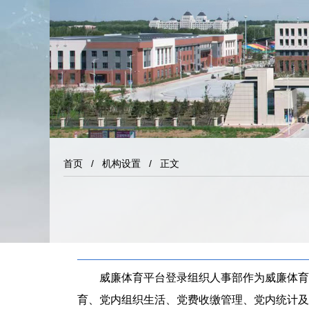
首页
/
机构设置
/ 正文
威廉体育平台登录组织人事部作为威廉体育
育、党内组织生活、党费收缴管理、党内统计及