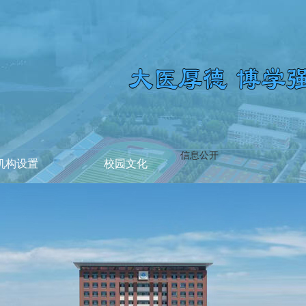
信息公开
机构设置
校园文化