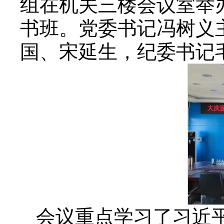
组在机关三楼会议室举办
书班。党委书记冯树义
国、宋延生，纪委书记
会议重点学习了习近