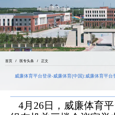
首页
/
医专头条
/ 正文
威廉体育平台登录-威廉体育(中国):威廉体育平台
4月26日，威廉体育