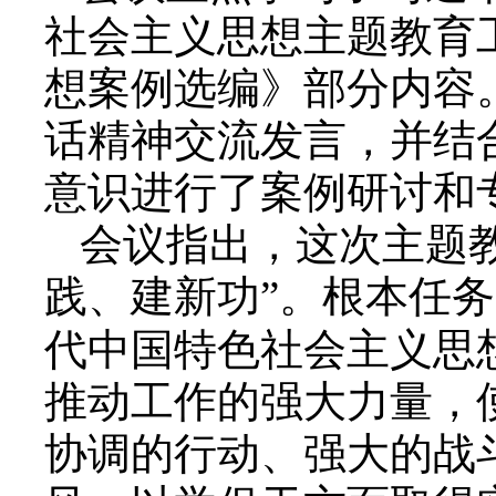
社会主义思想主题教育
想案例选编》部分内容
话精神交流发言，并结
意识进行了案例研讨和
会议指出，这次主题
践、建新功”。根本任
代中国特色社会主义思
推动工作的强大力量，
协调的行动、强大的战