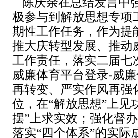
陈庆余在总结发言中
极参与到解放思想专项
期性工作任务，作为提
推大庆转型发展、推动威
工作责任，落实二届七
威廉体育平台登录-威廉
再转变、严实作风再强
位，在“解放思想”上见
摆”上求实效；强化督办
落实“四个体系”的实际