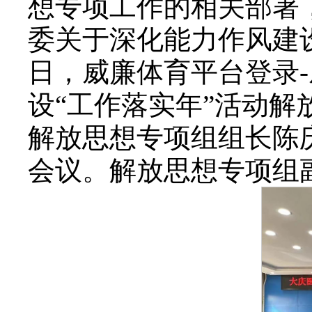
想专项工作的相关部署，
委关于深化能力作风建设
日，威廉体育平台登录-
设“工作落实年”活动
解放思想专项组组长陈
会议。解放思想专项组