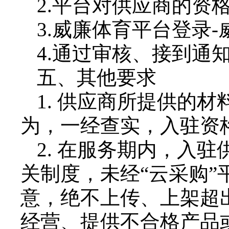
2.平台对供应商的资
3.威廉体育平台登录-
4.通过审核、接到通
五、其他要求
1. 供应商所提供的
为，一经查实，入驻资
2. 在服务期内，入
关制度，未经“云采购”
意，绝不上传、上架超
经营、提供不合格产品