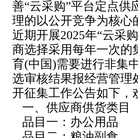
善“云采购”平台定点
理的以公开竞争为核心
近期开展2025年“云
商选择采用每年一次的
育(中国)需要进行非
选审核结果报经营管理
开征集工作公告如下，
一、供应商供货类目
品目一：办公用品
品目二：粮油副食