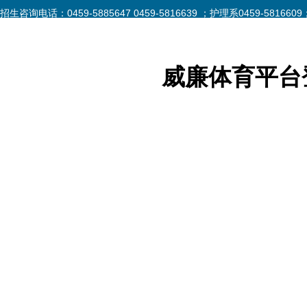
招生咨询电话：0459-5885647 0459-5816639 ；护理系0459-58166
ICP备案号：黑ICP备
日访问量：
总访问量：
威廉体育平台登